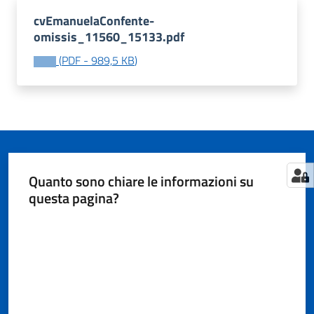
cvEmanuelaConfente-
omissis_11560_15133.pdf
Tutti
(
PDF
-
989,5 KB
)
gli
argomenti...
Seguici
su
Quanto sono chiare le informazioni su
questa pagina?
Valuta da 1 a 5 stelle