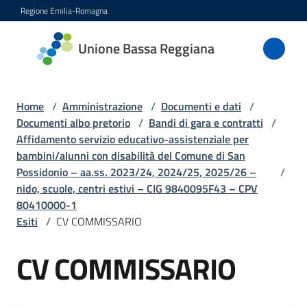
Vai al contenuto
Vai alla navigazione
Vai al footer
Regione Emilia-Romagna
Unione
Unione Bassa Reggiana
Bassa
Reggiana
Home
/
Amministrazione
/
Documenti e dati
/
Documenti albo pretorio
/
Bandi di gara e contratti
/
Affidamento servizio educativo-assistenziale per
Amministrazione
bambini/alunni con disabilità del Comune di San
Menu selezionato
Possidonio – aa.ss. 2023/24, 2024/25, 2025/26 –
/
Novità
nido, scuole, centri estivi – CIG 9840095F43 – CPV
80410000-1
Esiti
/
CV COMMISSARIO
Servizi
CV COMMISSARIO
Vivere
l'Unione