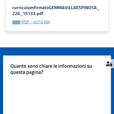
curriculumfirmatoGEMMAVILLAESPINOSA_
226_15133.pdf
Tutti
(
PDF
-
407,6 KB
)
gli
argomenti...
Seguici
su
Quanto sono chiare le informazioni su
questa pagina?
Valuta da 1 a 5 stelle