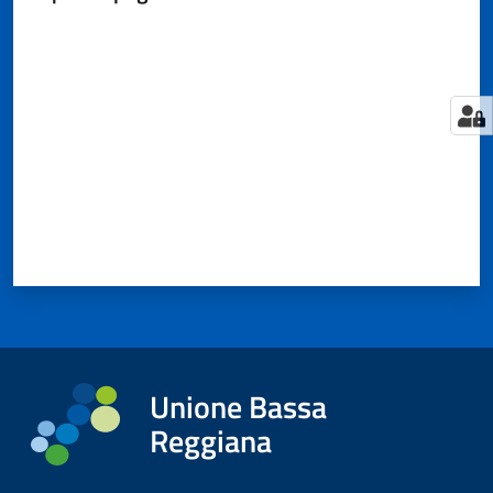
Valuta da 1 a 5 stelle
Tutti
gli
argomenti...
Seguici
su
Unione Bassa
Reggiana