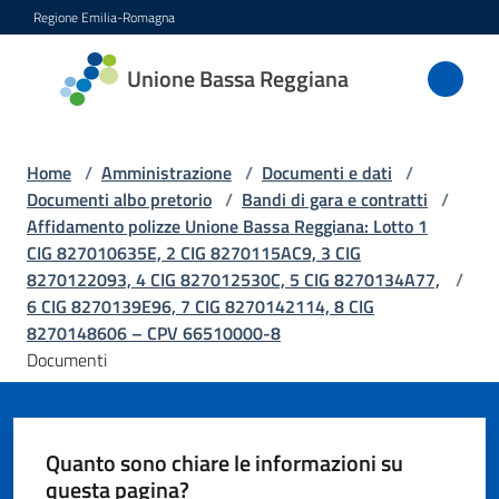
Vai al contenuto
Vai alla navigazione
Vai al footer
Regione Emilia-Romagna
Unione
Unione Bassa Reggiana
Bassa
Reggiana
Home
/
Amministrazione
/
Documenti e dati
/
Documenti albo pretorio
/
Bandi di gara e contratti
/
Affidamento polizze Unione Bassa Reggiana: Lotto 1
Amministrazione
CIG 827010635E, 2 CIG 8270115AC9, 3 CIG
Menu selezionato
8270122093, 4 CIG 827012530C, 5 CIG 8270134A77,
/
Novità
6 CIG 8270139E96, 7 CIG 8270142114, 8 CIG
8270148606 – CPV 66510000-8
Documenti
Servizi
Vivere
l'Unione
Quanto sono chiare le informazioni su
questa pagina?