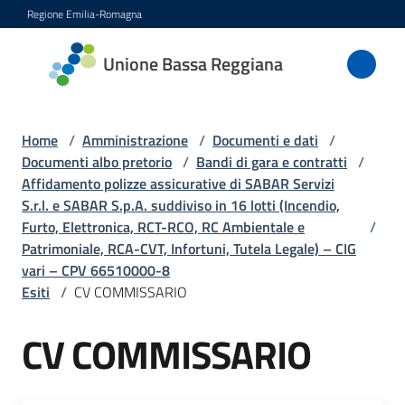
Vai al contenuto
Vai alla navigazione
Vai al footer
Regione Emilia-Romagna
Unione
Unione Bassa Reggiana
Bassa
Reggiana
Home
/
Amministrazione
/
Documenti e dati
/
Documenti albo pretorio
/
Bandi di gara e contratti
/
Affidamento polizze assicurative di SABAR Servizi
Amministrazione
S.r.l. e SABAR S.p.A. suddiviso in 16 lotti (Incendio,
Menu selezionato
Furto, Elettronica, RCT-RCO, RC Ambientale e
/
Novità
Patrimoniale, RCA-CVT, Infortuni, Tutela Legale) – CIG
vari – CPV 66510000-8
Esiti
/
CV COMMISSARIO
Servizi
CV COMMISSARIO
Vivere
l'Unione