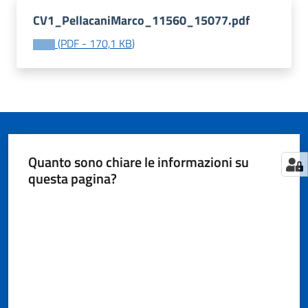
CV1_PellacaniMarco_11560_15077.pdf
(
PDF
-
170,1 KB
)
Tutti
gli
argomenti...
Seguici
Quanto sono chiare le informazioni su
su
questa pagina?
Valuta da 1 a 5 stelle