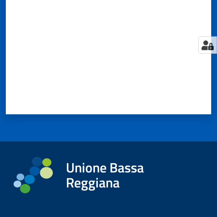
Valuta da 1 a 5 stelle
Tutti
gli
argomenti...
Seguici
su
Unione Bassa
Reggiana