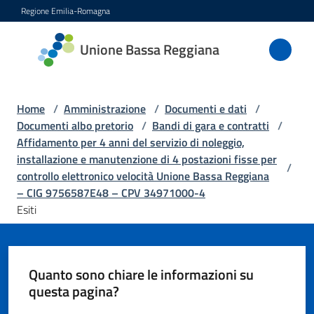
Vai al contenuto
Vai alla navigazione
Vai al footer
Regione Emilia-Romagna
Unione
Unione Bassa Reggiana
Bassa
Reggiana
Home
/
Amministrazione
/
Documenti e dati
/
Documenti albo pretorio
/
Bandi di gara e contratti
/
Affidamento per 4 anni del servizio di noleggio,
Amministrazione
installazione e manutenzione di 4 postazioni fisse per
Menu selezionato
/
controllo elettronico velocità Unione Bassa Reggiana
Novità
– CIG 9756587E48 – CPV 34971000-4
Esiti
Servizi
Vivere
Quanto sono chiare le informazioni su
l'Unione
questa pagina?