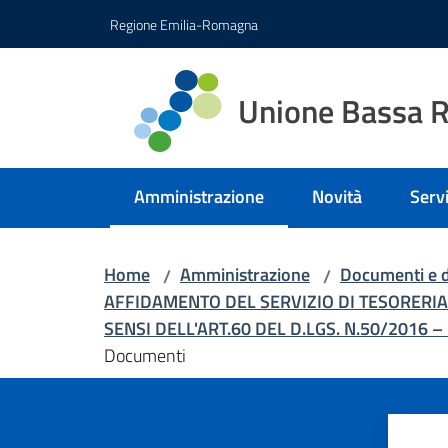
Vai al contenuto
Vai alla navigazione
Vai al footer
Regione Emilia-Romagna
Unione Bassa 
Amministrazione
Novità
Servi
Menu selezionato
Home
Amministrazione
Documenti e d
/
/
AFFIDAMENTO DEL SERVIZIO DI TESORERIA
SENSI DELL'ART.60 DEL D.LGS. N.50/2016 
Documenti