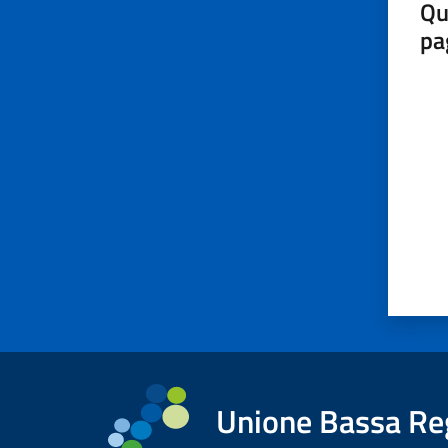
Qu
pa
Valut
Unione Bassa Re