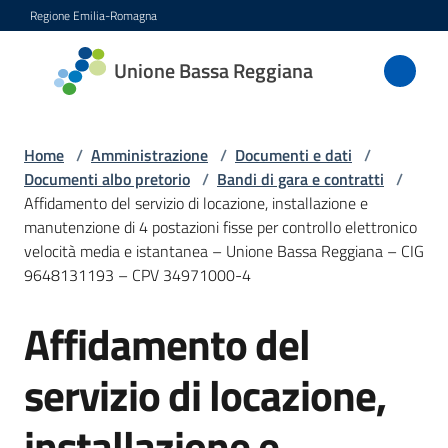
Vai al contenuto
Vai alla navigazione
Vai al footer
Regione Emilia-Romagna
Unione
Unione Bassa Reggiana
Bassa
Reggiana
Home
/
Amministrazione
/
Documenti e dati
/
Documenti albo pretorio
/
Bandi di gara e contratti
/
Affidamento del servizio di locazione, installazione e
Amministrazione
manutenzione di 4 postazioni fisse per controllo elettronico
Menu selezionato
velocità media e istantanea – Unione Bassa Reggiana – CIG
Novità
9648131193 – CPV 34971000-4
Servizi
Affidamento del
Salta al contenuto
servizio di locazione,
Vivere
l'Unione
installazione e