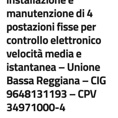
manutenzione di 4
postazioni fisse per
Tutti
gli
argomenti...
controllo elettronico
velocità media e
Seguici
istantanea – Unione
su
Bassa Reggiana – CIG
9648131193 – CPV
34971000-4