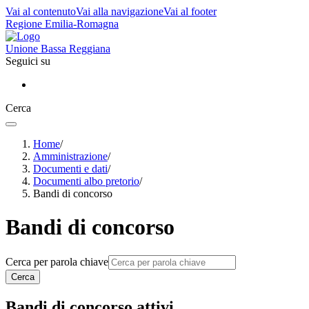
Vai al contenuto
Vai alla navigazione
Vai al footer
Regione Emilia-Romagna
Unione Bassa Reggiana
Seguici su
Cerca
Home
/
Amministrazione
/
Documenti e dati
/
Documenti albo pretorio
/
Bandi di concorso
Bandi di concorso
Cerca per parola chiave
Cerca
Bandi di concorso attivi