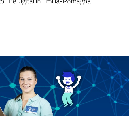
uito “BeDigital in Emilia-Romagna”