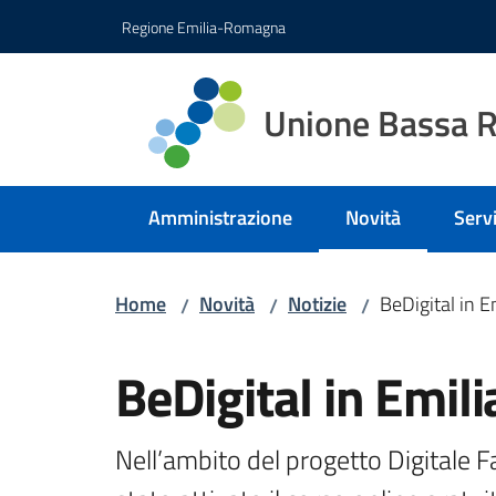
Vai al contenuto
Vai alla navigazione
Vai al footer
Regione Emilia-Romagna
Unione Bassa 
Amministrazione
Novità
Servi
Menu selezionato
Home
Novità
Notizie
BeDigital in 
/
/
/
Salta al contenuto
BeDigital in Emi
Nell’ambito del progetto Digitale 