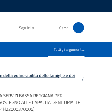
Seguici su
Cerca
Tutti gli argomenti...
Menu selezionato
lla vulnerabilità delle famiglie e dei
/
NDA SERVIZI BASSA REGGIANA PER
OSTEGNO ALLE CAPACITA’ GENITORIALI E
F64H22000370006)