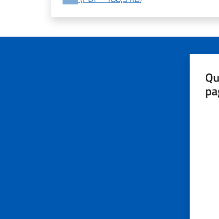
Qu
pa
Valut