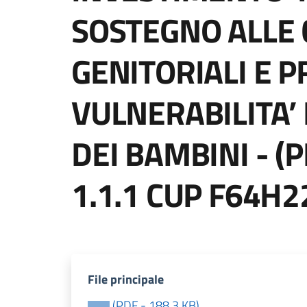
SOSTEGNO ALLE 
GENITORIALI E 
VULNERABILITA’ 
DEI BAMBINI - (
1.1.1 CUP F64H
File principale
(
PDF
-
188,3 KB
)