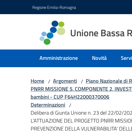
Vai al contenuto
Vai alla navigazione
Vai al footer
Regione Emilia-Romagna
Unione Bassa 
Amministrazione
Novità
Servi
Home
Argomenti
Piano Nazionale di R
/
/
PNRR MISSIONE 5, COMPONENTE 2, INVESTIMENTO
bambini - CUP F64H22000370006
Determinazioni
/
Delibera di Giunta Unione n. 23 del 22/0
L’ATTUAZIONE DEL PROGETTO PNRR MISSIO
PREVENZIONE DELLA VULNERABILITA’ DELLE 