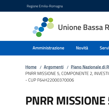
Vai al contenuto
Vai alla navigazione
Vai al footer
Regione Emilia-Romagna
Unione Bassa 
Amministrazione
Novità
Servi
Home
Argomenti
Piano Nazionale di R
/
/
PNRR MISSIONE 5, COMPONENTE 2, INVESTIMENTO 
- CUP F64H22000370006
PNRR MISSIONE 