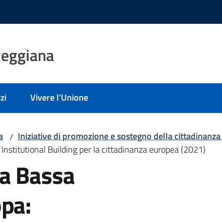
Reggiana
zi
Vivere l'Unione
a
Iniziative di promozione e sostegno della cittadinanz
/
nstitutional Building per la cittadinanza europea (2021)
a Bassa
opa: