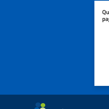
Qu
pa
Valut