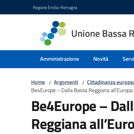
Vai al contenuto
Vai alla navigazione
Vai al footer
Regione Emilia-Romagna
Unione Bassa 
Amministrazione
Novità
Servi
Home
Argomenti
Cittadinanza europe
/
/
Be4Europe – Dalla Bassa Reggiana all’Europa: I
Be4Europe – Dall
Reggiana all’Eur