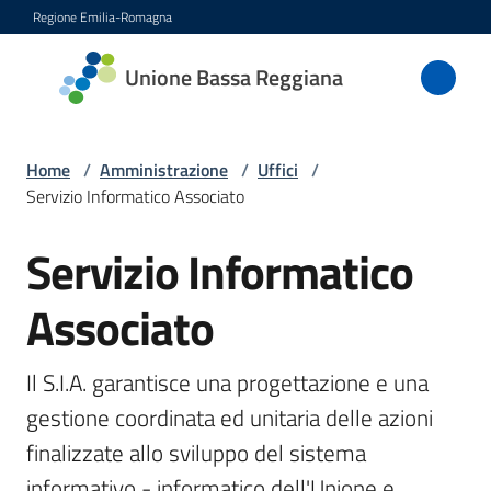
Vai al contenuto
Vai alla navigazione
Vai al footer
Regione Emilia-Romagna
Unione
Unione Bassa Reggiana
Bassa
Reggiana
Home
/
Amministrazione
/
Uffici
/
Servizio Informatico Associato
Amministrazione
Servizio Informatico
Salta al contenuto
Menu selezionato
Novità
Associato
Servizi
Il S.I.A. garantisce una progettazione e una 
Menu selezionato
gestione coordinata ed unitaria delle azioni 
Vivere
l'Unione
finalizzate allo sviluppo del sistema 
informativo - informatico dell'Unione e 