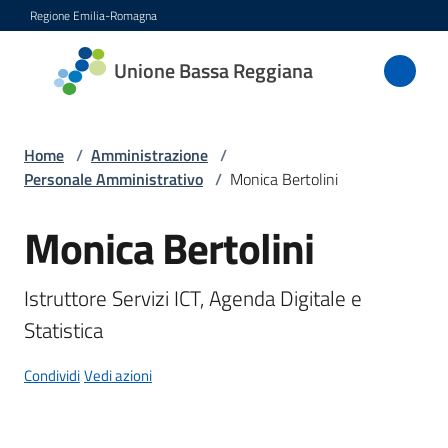
Vai al contenuto
Vai alla navigazione
Vai al footer
Regione Emilia-Romagna
Unione
Unione Bassa Reggiana
Bassa
Reggiana
Home
/
Amministrazione
/
Personale Amministrativo
/
Monica Bertolini
Amministrazione
Monica Bertolini
Salta al contenuto
Menu selezionato
Novità
Istruttore Servizi ICT, Agenda Digitale e 
Servizi
Statistica
Condividi
Vedi azioni
Vivere
l'Unione