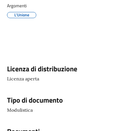
Argomenti
L'Unione
Tutti
gli
argomenti...
Seguici
Descrizione
Licenza di distribuzione
su
Licenza aperta
Tipo di documento
Modulistica