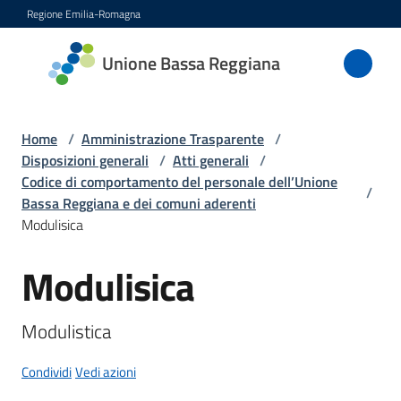
Vai al contenuto
Vai alla navigazione
Vai al footer
Regione Emilia-Romagna
Unione
Unione Bassa Reggiana
Bassa
Reggiana
Home
/
Amministrazione Trasparente
/
Disposizioni generali
/
Atti generali
/
Codice di comportamento del personale dell’Unione
/
Amministrazione
Bassa Reggiana e dei comuni aderenti
Menu selezionato
Modulisica
Novità
Modulisica
Salta al contenuto
Servizi
Modulistica
Vivere
l'Unione
Condividi
Vedi azioni