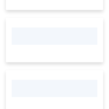
Tutti
gli
argomenti...
Seguici
su