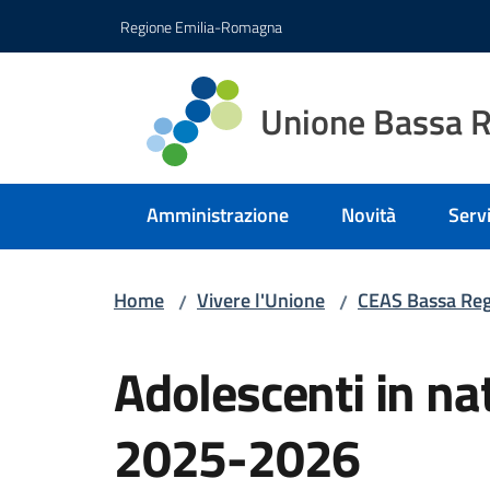
Vai al contenuto
Vai alla navigazione
Vai al footer
Regione Emilia-Romagna
Unione Bassa 
Amministrazione
Novità
Servi
Home
Vivere l'Unione
CEAS Bassa Reg
/
/
Salta al contenuto
Adolescenti in na
2025-2026