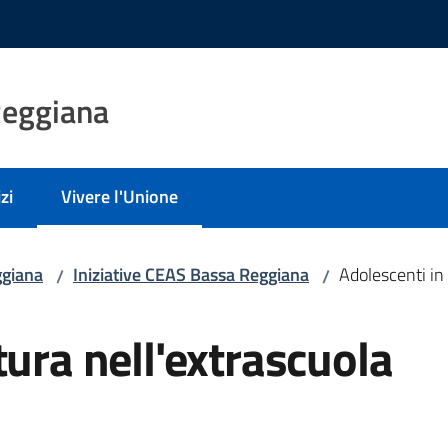
Reggiana
zi
Vivere l'Unione
Menu selezionato
giana
Iniziative CEAS Bassa Reggiana
Adolescenti in
/
/
tura nell'extrascuola