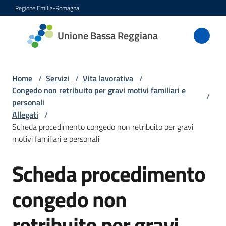
Vai al contenuto
Vai alla navigazione
Vai al footer
Regione Emilia-Romagna
Unione
Unione Bassa Reggiana
Bassa
Reggiana
Home
/
Servizi
/
Vita lavorativa
/
Congedo non retribuito per gravi motivi familiari e
/
personali
Amministrazione
Allegati
/
Scheda procedimento congedo non retribuito per gravi
Novità
motivi familiari e personali
Scheda procedimento
Servizi
Menu selezionato
congedo non
Vivere
l'Unione
retribuito per gravi