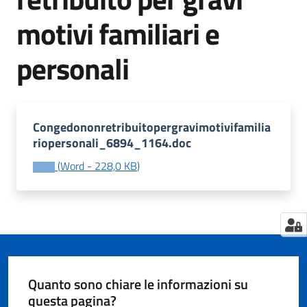
motivi familiari e
personali
Tutti
gli
argomenti...
Congedononretribuitopergravimotivifamilia
riopersonali_6894_1164.doc
Seguici
su
(
Word
-
228,0 KB
)
Quanto sono chiare le informazioni su
questa pagina?