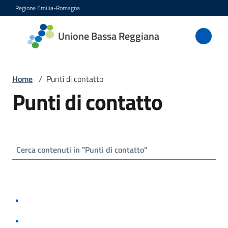
Vai al contenuto
Vai alla navigazione
Vai al footer
Regione Emilia-Romagna
Unione
Unione Bassa Reggiana
Bassa
Reggiana
Home
/
Punti di contatto
Punti di contatto
Amministrazione
Novità
Servizi
Vivere
l'Unione