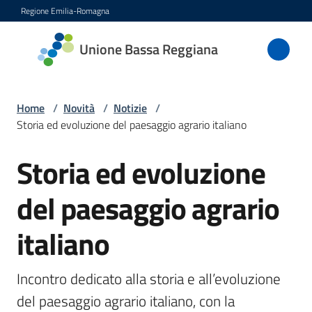
Vai al contenuto
Vai alla navigazione
Vai al footer
Regione Emilia-Romagna
Unione
Unione Bassa Reggiana
Bassa
Reggiana
Home
/
Novità
/
Notizie
/
Storia ed evoluzione del paesaggio agrario italiano
Amministrazione
Storia ed evoluzione
Salta al contenuto
Novità
del paesaggio agrario
Menu selezionato
Servizi
italiano
Vivere
Incontro dedicato alla storia e all’evoluzione 
l'Unione
del paesaggio agrario italiano, con la 