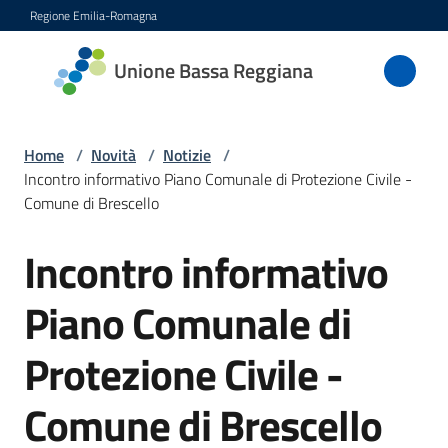
Vai al contenuto
Vai alla navigazione
Vai al footer
Regione Emilia-Romagna
Unione
Unione Bassa Reggiana
Bassa
Reggiana
Home
/
Novità
/
Notizie
/
Incontro informativo Piano Comunale di Protezione Civile -
Comune di Brescello
Amministrazione
Incontro informativo
Salta al contenuto
Novità
Menu selezionato
Piano Comunale di
Servizi
Protezione Civile -
Vivere
l'Unione
Comune di Brescello