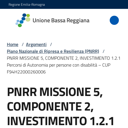
Vai al contenuto
Vai alla navigazione
Vai al footer
Regione Emilia-Romagna
Unione
Unione Bassa Reggiana
Bassa
Reggiana
Home
/
Argomenti
/
Piano Nazionale di Ripresa e Resilienza (PNRR)
/
PNRR MISSIONE 5, COMPONENTE 2, INVESTIMENTO 1.2.1
Amministrazione
Percorsi di Autonomia per persone con disabilità – CUP
F94H22000260006
Novità
PNRR MISSIONE 5,
Servizi
COMPONENTE 2,
Vivere
l'Unione
INVESTIMENTO 1.2.1