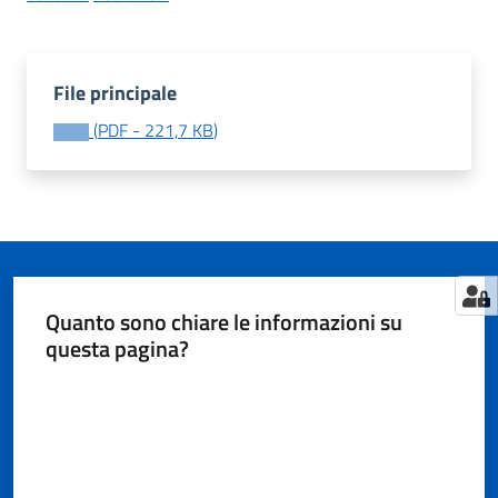
Tutti
File principale
gli
(
PDF
-
221,7 KB
)
argomenti...
Menu selezionato
Seguici
su
Quanto sono chiare le informazioni su
questa pagina?
Valuta da 1 a 5 stelle