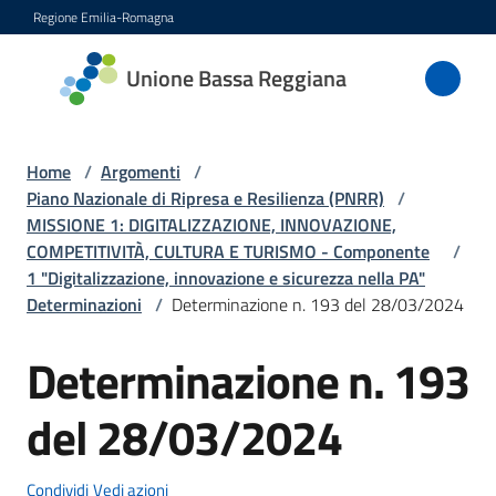
Vai al contenuto
Vai alla navigazione
Vai al footer
Regione Emilia-Romagna
Unione
Unione Bassa Reggiana
Bassa
Reggiana
Home
/
Argomenti
/
Piano Nazionale di Ripresa e Resilienza (PNRR)
/
MISSIONE 1: DIGITALIZZAZIONE, INNOVAZIONE,
Amministrazione
COMPETITIVITÀ, CULTURA E TURISMO - Componente
/
1 "Digitalizzazione, innovazione e sicurezza nella PA"
Novità
Determinazioni
/
Determinazione n. 193 del 28/03/2024
Servizi
Determinazione n. 193
del 28/03/2024
Vivere
l'Unione
Condividi
Vedi azioni