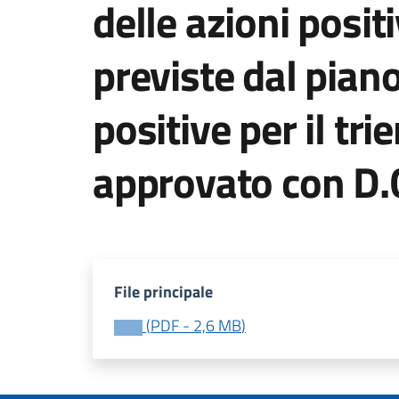
delle azioni posit
previste dal piano
positive per il tr
approvato con D.
File principale
(
PDF
-
2,6 MB
)