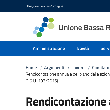
Vai al contenuto
Vai alla navigazione
Vai al footer
Regione Emilia-Romagna
Unione Bassa 
Amministrazione
Novità
Servi
Home
Argomenti
Lavoro
Comitato 
/
/
/
Rendicontazione annuale del piano delle azioni 
D.G.U. 103/2015)
Rendicontazione 