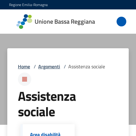
Vai al contenuto
Vai alla navigazione
Vai al footer
Regione Emilia-Romagna
Unione
Unione Bassa Reggiana
Bassa
Reggiana
Amministrazione
Home
/
Argomenti
/
Assistenza sociale
Novità
Assistenza
Servizi
sociale
Vivere
l'Unione
Area disabilità