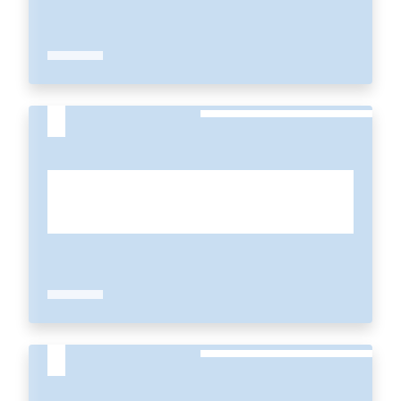
Tutti
gli
argomenti...
Seguici
su