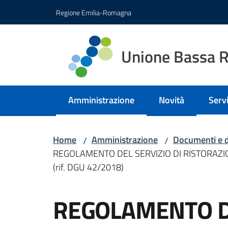
Vai al contenuto
Vai alla navigazione
Vai al footer
Regione Emilia-Romagna
Unione Bassa 
Amministrazione
Novità
Servi
Menu selezionato
Menu
Home
Amministrazione
Documenti e d
/
/
REGOLAMENTO DEL SERVIZIO DI RISTORAZIO
(rif. DGU 42/2018)
REGOLAMENTO DE