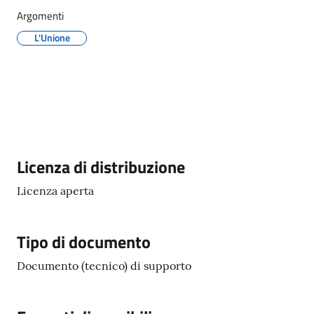
Argomenti
L'Unione
Tutti
gli
argomenti...
Seguici
Descrizione
Licenza di distribuzione
su
Licenza aperta
Tipo di documento
Documento (tecnico) di supporto