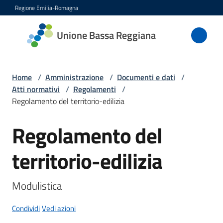
Vai al contenuto
Vai alla navigazione
Vai al footer
Regione Emilia-Romagna
Unione
Unione Bassa Reggiana
Bassa
Reggiana
Home
/
Amministrazione
/
Documenti e dati
/
Atti normativi
/
Regolamenti
/
Regolamento del territorio-edilizia
Amministrazione
Menu selezionato
Regolamento del
Salta al contenuto
Novità
territorio-edilizia
Servizi
Modulistica
Vivere
l'Unione
Condividi
Vedi azioni