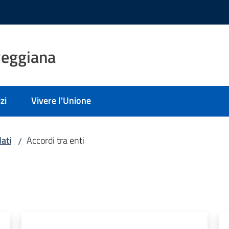
Reggiana
zi
Vivere l'Unione
ati
Accordi tra enti
/