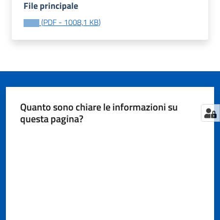
File principale
(
PDF
-
1008,1 KB
)
Tutti
gli
argomenti...
Quanto sono chiare le informazioni su
Seguici
questa pagina?
su
Valuta da 1 a 5 stelle