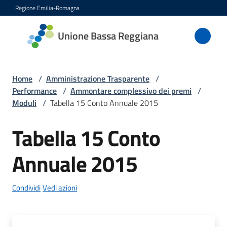
Vai al contenuto
Vai alla navigazione
Vai al footer
Regione Emilia-Romagna
Unione
Unione Bassa Reggiana
Bassa
Reggiana
Home
/
Amministrazione Trasparente
/
Performance
/
Ammontare complessivo dei premi
/
Moduli
/
Tabella 15 Conto Annuale 2015
Amministrazione
Menu selezionato
Tabella 15 Conto
Novità
Annuale 2015
Servizi
Condividi
Vedi azioni
Vivere
l'Unione