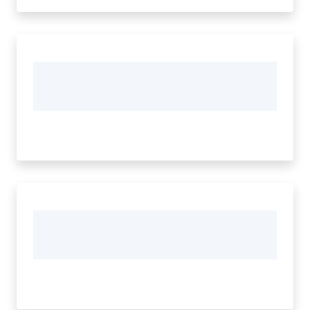
Tutti
gli
argomenti...
Seguici
su