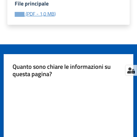
File principale
(
PDF
-
1,0 MB
)
Tutti
gli
argomenti...
Quanto sono chiare le informazioni su
Seguici
questa pagina?
su
Valuta da 1 a 5 stelle