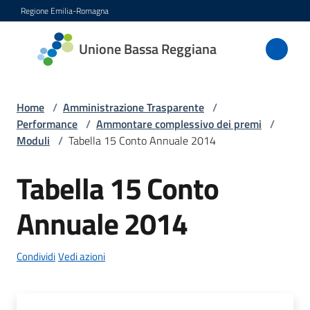
Vai al contenuto
Vai alla navigazione
Vai al footer
Regione Emilia-Romagna
Unione
Unione Bassa Reggiana
Bassa
Reggiana
Home
/
Amministrazione Trasparente
/
Performance
/
Ammontare complessivo dei premi
/
Moduli
/
Tabella 15 Conto Annuale 2014
Amministrazione
Menu selezionato
Tabella 15 Conto
Novità
Annuale 2014
Servizi
Condividi
Vedi azioni
Vivere
l'Unione