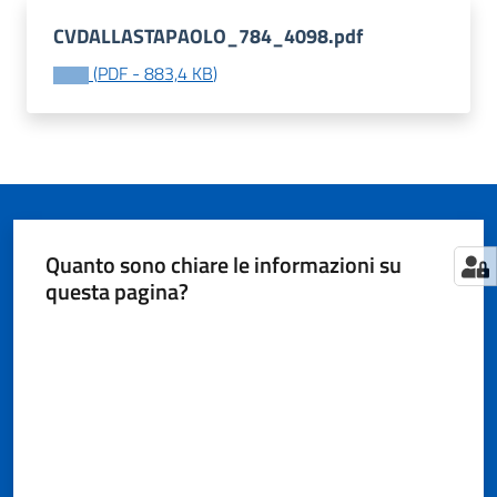
CVDALLASTAPAOLO_784_4098.pdf
(
PDF
-
883,4 KB
)
Tutti
gli
argomenti...
Seguici
Quanto sono chiare le informazioni su
su
questa pagina?
Valuta da 1 a 5 stelle