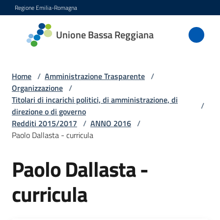
Vai al contenuto
Vai alla navigazione
Vai al footer
Regione Emilia-Romagna
Unione
Unione Bassa Reggiana
Bassa
Reggiana
Home
/
Amministrazione Trasparente
/
Organizzazione
/
Titolari di incarichi politici, di amministrazione, di
/
Amministrazione
direzione o di governo
Menu selezionato
Redditi 2015/2017
/
ANNO 2016
/
Novità
Paolo Dallasta - curricula
Servizi
Paolo Dallasta -
curricula
Vivere
l'Unione