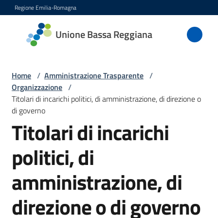
Vai al contenuto
Vai alla navigazione
Vai al footer
Regione Emilia-Romagna
Unione
Unione Bassa Reggiana
Bassa
Reggiana
Home
/
Amministrazione Trasparente
/
Organizzazione
/
Titolari di incarichi politici, di amministrazione, di direzione o
Amministrazione
di governo
Menu selezionato
Titolari di incarichi
Novità
politici, di
Servizi
amministrazione, di
Vivere
l'Unione
direzione o di governo