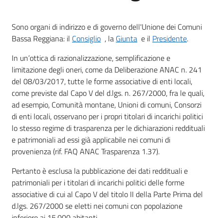
Sono organi di indirizzo e di governo dell'Unione dei Comuni
Bassa Reggiana: il
Consiglio
, la
Giunta
e il
Presidente
.
Tutti
gli
In un’ottica di razionalizzazione, semplificazione e
argomenti...
limitazione degli oneri, come da Deliberazione ANAC n. 241
del 08/03/2017, tutte le forme associative di enti locali,
come previste dal Capo V del d.lgs. n. 267/2000, fra le quali,
ad esempio, Comunità montane, Unioni di comuni, Consorzi
Seguici
di enti locali, osservano per i propri titolari di incarichi politici
su
lo stesso regime di trasparenza per le dichiarazioni reddituali
e patrimoniali ad essi già applicabile nei comuni di
provenienza (rif. FAQ ANAC Trasparenza 1.37).
Pertanto è esclusa la pubblicazione dei dati reddituali e
patrimoniali per i titolari di incarichi politici delle forme
associative di cui al Capo V del titolo II della Parte Prima del
d.lgs. 267/2000 se eletti nei comuni con popolazione
inferiore ai 15.000 abitanti.