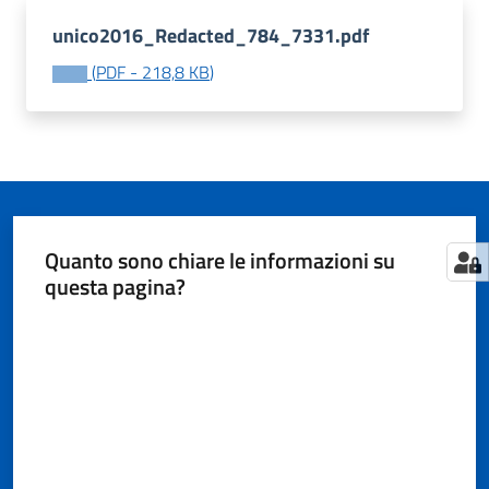
unico2016_Redacted_784_7331.pdf
(
PDF
-
218,8 KB
)
Tutti
gli
argomenti...
Seguici
Quanto sono chiare le informazioni su
su
questa pagina?
Valuta da 1 a 5 stelle