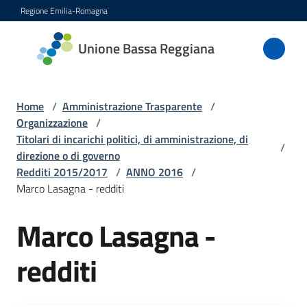
Vai al contenuto
Vai alla navigazione
Vai al footer
Regione Emilia-Romagna
Unione
Unione Bassa Reggiana
Bassa
Reggiana
Home
/
Amministrazione Trasparente
/
Organizzazione
/
Titolari di incarichi politici, di amministrazione, di
/
Amministrazione
direzione o di governo
Menu selezionato
Redditi 2015/2017
/
ANNO 2016
/
Novità
Marco Lasagna - redditi
Servizi
Marco Lasagna -
redditi
Vivere
l'Unione