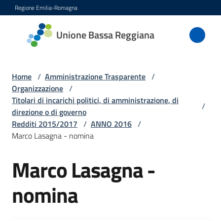
Vai al contenuto
Vai alla navigazione
Vai al footer
Regione Emilia-Romagna
Unione
Unione Bassa Reggiana
Bassa
Reggiana
Home
/
Amministrazione Trasparente
/
Organizzazione
/
Titolari di incarichi politici, di amministrazione, di
/
Amministrazione
direzione o di governo
Menu selezionato
Redditi 2015/2017
/
ANNO 2016
/
Novità
Marco Lasagna - nomina
Servizi
Marco Lasagna -
nomina
Vivere
l'Unione