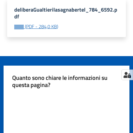
deliberaGualtierilasagnabertel_784_6592.p
df
Tutti
(
PDF
-
284,0 KB
)
gli
argomenti...
Seguici
su
Quanto sono chiare le informazioni su
questa pagina?
Valuta da 1 a 5 stelle