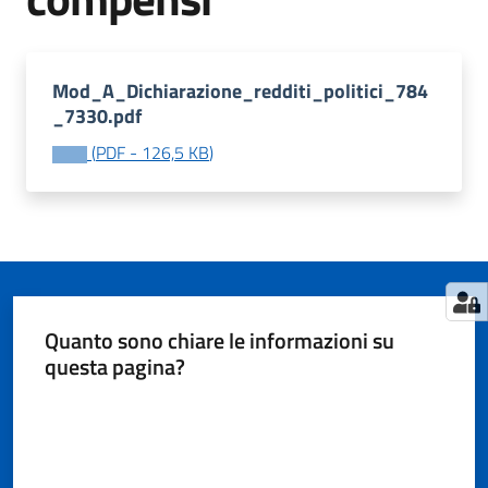
Tutti
Mod_A_Dichiarazione_redditi_politici_784
gli
_7330.pdf
argomenti...
(
PDF
-
126,5 KB
)
Seguici
su
Quanto sono chiare le informazioni su
questa pagina?
Valuta da 1 a 5 stelle