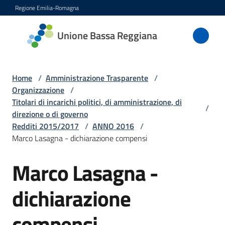
Vai al contenuto
Vai alla navigazione
Vai al footer
Regione Emilia-Romagna
Unione
Unione Bassa Reggiana
Bassa
Reggiana
Home
/
Amministrazione Trasparente
/
Organizzazione
/
Titolari di incarichi politici, di amministrazione, di
/
Amministrazione
direzione o di governo
Menu selezionato
Redditi 2015/2017
/
ANNO 2016
/
Novità
Marco Lasagna - dichiarazione compensi
Servizi
Marco Lasagna -
dichiarazione
Vivere
l'Unione
compensi