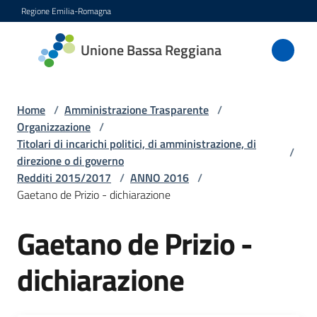
Vai al contenuto
Vai alla navigazione
Vai al footer
Regione Emilia-Romagna
Unione
Unione Bassa Reggiana
Bassa
Reggiana
Home
/
Amministrazione Trasparente
/
Organizzazione
/
Titolari di incarichi politici, di amministrazione, di
/
Amministrazione
direzione o di governo
Menu selezionato
Redditi 2015/2017
/
ANNO 2016
/
Novità
Gaetano de Prizio - dichiarazione
Servizi
Gaetano de Prizio -
dichiarazione
Vivere
l'Unione