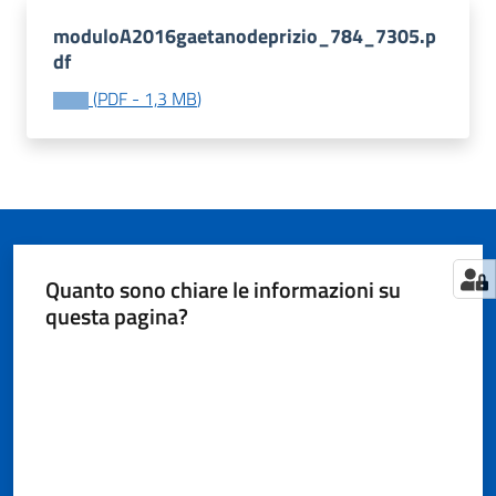
moduloA2016gaetanodeprizio_784_7305.p
df
Tutti
(
PDF
-
1,3 MB
)
gli
argomenti...
Seguici
su
Quanto sono chiare le informazioni su
questa pagina?
Valuta da 1 a 5 stelle