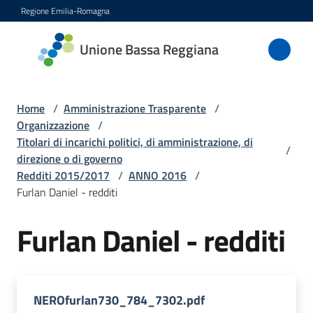
Vai al contenuto
Vai alla navigazione
Vai al footer
Regione Emilia-Romagna
Unione
Unione Bassa Reggiana
Bassa
Reggiana
Home
/
Amministrazione Trasparente
/
Organizzazione
/
Titolari di incarichi politici, di amministrazione, di
/
Amministrazione
direzione o di governo
Menu selezionato
Redditi 2015/2017
/
ANNO 2016
/
Novità
Furlan Daniel - redditi
Servizi
Furlan Daniel - redditi
Vivere
l'Unione
NEROfurlan730_784_7302.pdf