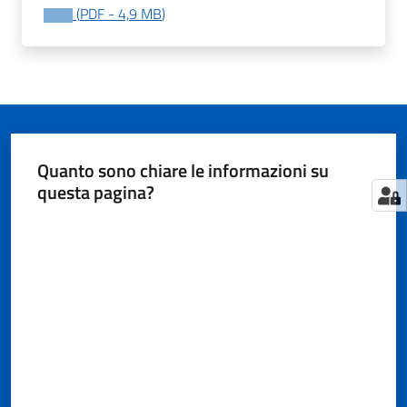
(
PDF
-
4,9 MB
)
Tutti
gli
argomenti...
Quanto sono chiare le informazioni su
questa pagina?
Seguici
su
Valuta da 1 a 5 stelle