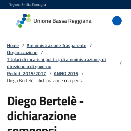
Vai al contenuto
Vai alla navigazione
Vai al footer
Regione Emilia-Romagna
Unione
Unione Bassa Reggiana
Bassa
Reggiana
Home
/
Amministrazione Trasparente
/
Organizzazione
/
Titolari di incarichi politici, di amministrazione, di
/
Amministrazione
direzione o di governo
Menu selezionato
Redditi 2015/2017
/
ANNO 2016
/
Novità
Diego Bertelè - dichiarazione compensi
Servizi
Diego Bertelè -
dichiarazione
Vivere
l'Unione
compensi