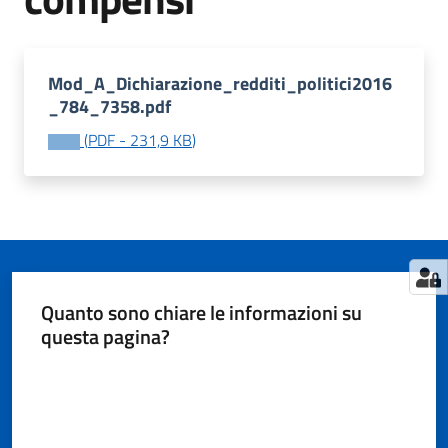
Tutti
Mod_A_Dichiarazione_redditi_politici2016
gli
_784_7358.pdf
argomenti...
(
PDF
-
231,9 KB
)
Seguici
su
Quanto sono chiare le informazioni su
questa pagina?
Valuta da 1 a 5 stelle