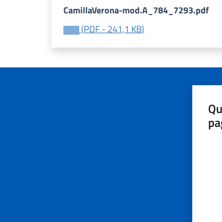
CamillaVerona-mod.A_784_7293.pdf
(
PDF
-
241,1 KB
)
Qu
pa
Valut