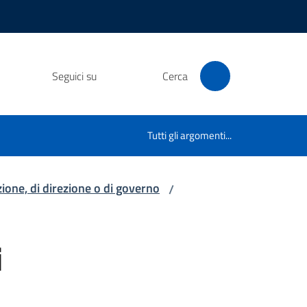
Seguici su
Cerca
Tutti gli argomenti...
azione, di direzione o di governo
/
i