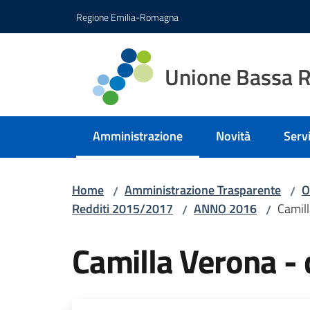
Vai al contenuto
Vai alla navigazione
Vai al footer
Regione Emilia-Romagna
Unione Bassa 
Amministrazione
Novità
Servi
Menu selezionato
Home
Amministrazione Trasparente
O
/
/
Redditi 2015/2017
ANNO 2016
Camill
/
/
Camilla Verona -