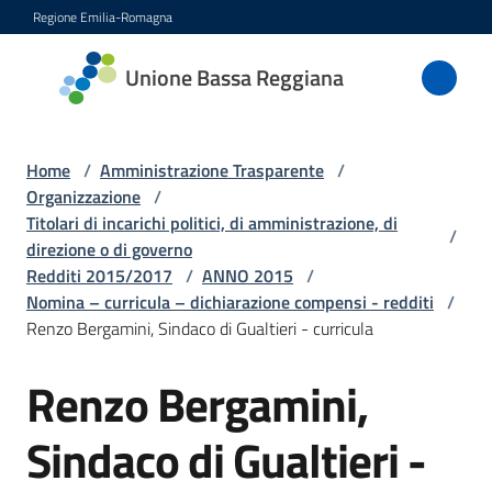
Vai al contenuto
Vai alla navigazione
Vai al footer
Regione Emilia-Romagna
Unione
Unione Bassa Reggiana
Bassa
Reggiana
Home
/
Amministrazione Trasparente
/
Organizzazione
/
Titolari di incarichi politici, di amministrazione, di
/
Amministrazione
direzione o di governo
Menu selezionato
Redditi 2015/2017
/
ANNO 2015
/
Novità
Nomina – curricula – dichiarazione compensi - redditi
/
Renzo Bergamini, Sindaco di Gualtieri - curricula
Servizi
Renzo Bergamini,
Vivere
Sindaco di Gualtieri -
l'Unione