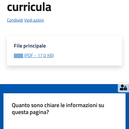
curricula
Condividi
Vedi azioni
Tutti
gli
argomenti...
File principale
(
PDF
-
17,0 KB
)
Seguici
su
Quanto sono chiare le informazioni su
questa pagina?
Valuta da 1 a 5 stelle