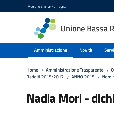
Vai al contenuto
Vai alla navigazione
Vai al footer
Regione Emilia-Romagna
Unione Bassa 
Amministrazione
Novità
Servi
Menu selezionato
Home
Amministrazione Trasparente
O
/
/
Redditi 2015/2017
ANNO 2015
Nomina
/
/
Nadia Mori - dich