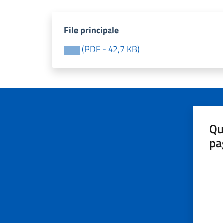
File principale
(
PDF
-
42,7 KB
)
Qu
pa
Valut