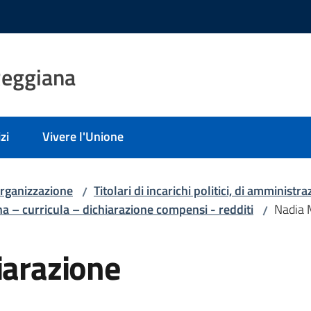
Reggiana
zi
Vivere l'Unione
rganizzazione
Titolari di incarichi politici, di amministr
/
 – curricula – dichiarazione compensi - redditi
Nadia M
/
iarazione