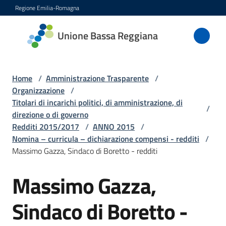
Vai al contenuto
Vai alla navigazione
Vai al footer
Regione Emilia-Romagna
Unione
Unione Bassa Reggiana
Bassa
Reggiana
Home
/
Amministrazione Trasparente
/
Organizzazione
/
Titolari di incarichi politici, di amministrazione, di
/
Amministrazione
direzione o di governo
Menu selezionato
Redditi 2015/2017
/
ANNO 2015
/
Novità
Nomina – curricula – dichiarazione compensi - redditi
/
Massimo Gazza, Sindaco di Boretto - redditi
Servizi
Massimo Gazza,
Vivere
Sindaco di Boretto -
l'Unione