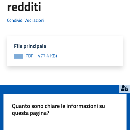
redditi
Condividi
Vedi azioni
Tutti
gli
argomenti...
File principale
(
PDF
-
477,4 KB
)
Seguici
su
Quanto sono chiare le informazioni su
questa pagina?
Valuta da 1 a 5 stelle