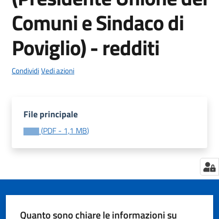
Comuni e Sindaco di
Poviglio) - redditi
Tutti
gli
argomenti...
Condividi
Vedi azioni
Seguici
File principale
su
(
PDF
-
1,1 MB
)
Quanto sono chiare le informazioni su