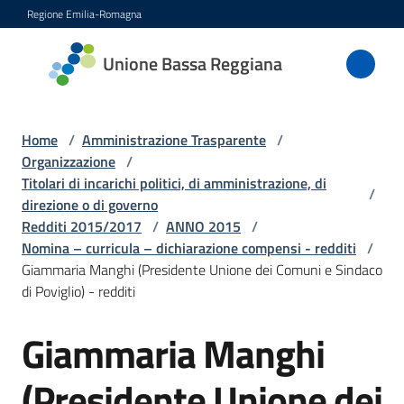
Vai al contenuto
Vai alla navigazione
Vai al footer
Regione Emilia-Romagna
Unione
Unione Bassa Reggiana
Bassa
Reggiana
Home
/
Amministrazione Trasparente
/
Organizzazione
/
Titolari di incarichi politici, di amministrazione, di
/
Amministrazione
direzione o di governo
Menu selezionato
Redditi 2015/2017
/
ANNO 2015
/
Novità
Nomina – curricula – dichiarazione compensi - redditi
/
Giammaria Manghi (Presidente Unione dei Comuni e Sindaco
di Poviglio) - redditi
Servizi
Giammaria Manghi
Vivere
l'Unione
(Presidente Unione dei