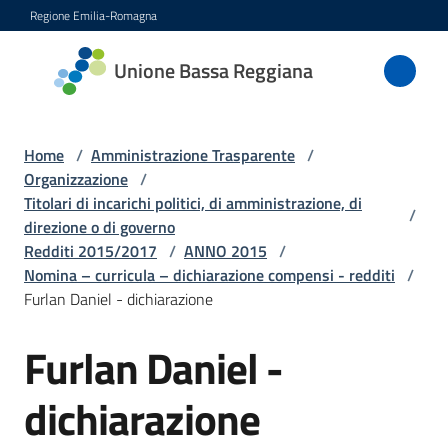
Vai al contenuto
Vai alla navigazione
Vai al footer
Regione Emilia-Romagna
Unione
Unione Bassa Reggiana
Bassa
Reggiana
Home
/
Amministrazione Trasparente
/
Organizzazione
/
Titolari di incarichi politici, di amministrazione, di
/
Amministrazione
direzione o di governo
Menu selezionato
Redditi 2015/2017
/
ANNO 2015
/
Novità
Nomina – curricula – dichiarazione compensi - redditi
/
Furlan Daniel - dichiarazione
Servizi
Furlan Daniel -
Vivere
dichiarazione
l'Unione