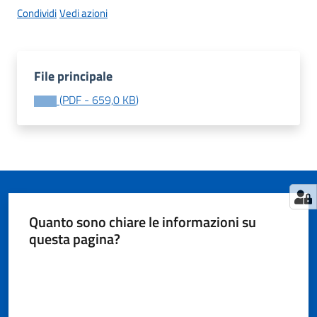
Condividi
Vedi azioni
Tutti
gli
File principale
argomenti...
(
PDF
-
659,0 KB
)
Seguici
su
Quanto sono chiare le informazioni su
questa pagina?
Valuta da 1 a 5 stelle