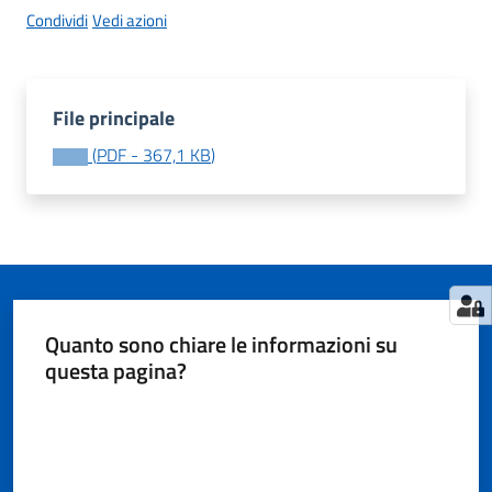
Condividi
Vedi azioni
Tutti
gli
File principale
argomenti...
(
PDF
-
367,1 KB
)
Seguici
su
Quanto sono chiare le informazioni su
questa pagina?
Valuta da 1 a 5 stelle