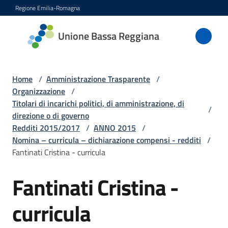
Vai al contenuto
Vai alla navigazione
Vai al footer
Regione Emilia-Romagna
Unione
Unione Bassa Reggiana
Bassa
Reggiana
Home
/
Amministrazione Trasparente
/
Organizzazione
/
Titolari di incarichi politici, di amministrazione, di
/
Amministrazione
direzione o di governo
Menu selezionato
Redditi 2015/2017
/
ANNO 2015
/
Novità
Nomina – curricula – dichiarazione compensi - redditi
/
Fantinati Cristina - curricula
Servizi
Fantinati Cristina -
Vivere
curricula
l'Unione