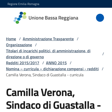
Vai al contenuto
Vai alla navigazione
Vai al footer
Regione Emilia-Romagna
Unione
Unione Bassa Reggiana
Bassa
Reggiana
Home
/
Amministrazione Trasparente
/
Organizzazione
/
Titolari di incarichi politici, di amministrazione, di
/
Amministrazione
direzione o di governo
Menu selezionato
Redditi 2015/2017
/
ANNO 2015
/
Novità
Nomina – curricula – dichiarazione compensi - redditi
/
Camilla Verona, Sindaco di Guastalla - curricula
Servizi
Camilla Verona,
Vivere
Sindaco di Guastalla -
l'Unione