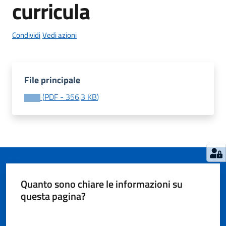
curricula
Condividi
Vedi azioni
Tutti
gli
argomenti...
File principale
(
PDF
-
356,3 KB
)
Seguici
su
Quanto sono chiare le informazioni su
questa pagina?
Valuta da 1 a 5 stelle