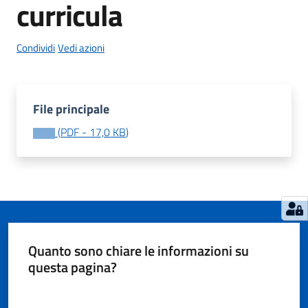
curricula
Condividi
Vedi azioni
Tutti
gli
argomenti...
File principale
(
PDF
-
17,0 KB
)
Seguici
su
Quanto sono chiare le informazioni su
questa pagina?
Valuta da 1 a 5 stelle