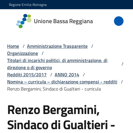
Vai al contenuto
Vai alla navigazione
Vai al footer
Regione Emilia-Romagna
Unione
Unione Bassa Reggiana
Bassa
Reggiana
Home
/
Amministrazione Trasparente
/
Organizzazione
/
Titolari di incarichi politici, di amministrazione, di
/
Amministrazione
direzione o di governo
Menu selezionato
Redditi 2015/2017
/
ANNO 2014
/
Novità
Nomina – curricula – dichiarazione compensi - redditi
/
Renzo Bergamini, Sindaco di Gualtieri - curricula
Servizi
Renzo Bergamini,
Vivere
Sindaco di Gualtieri -
l'Unione