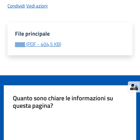
Condividi
Vedi azioni
Tutti
gli
File principale
argomenti...
(
PDF
-
404,5 KB
)
Seguici
su
Quanto sono chiare le informazioni su
questa pagina?
Valuta da 1 a 5 stelle