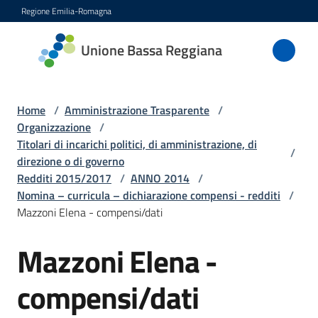
Vai al contenuto
Vai alla navigazione
Vai al footer
Regione Emilia-Romagna
Unione
Unione Bassa Reggiana
Bassa
Reggiana
Home
/
Amministrazione Trasparente
/
Organizzazione
/
Titolari di incarichi politici, di amministrazione, di
/
Amministrazione
direzione o di governo
Menu selezionato
Redditi 2015/2017
/
ANNO 2014
/
Novità
Nomina – curricula – dichiarazione compensi - redditi
/
Mazzoni Elena - compensi/dati
Servizi
Mazzoni Elena -
Vivere
compensi/dati
l'Unione